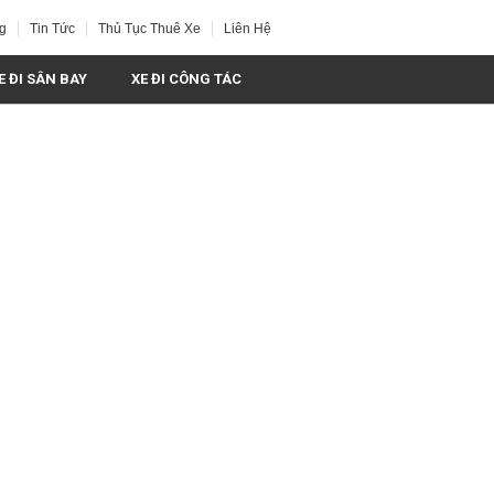
g
Tin Tức
Thủ Tục Thuê Xe
Liên Hệ
E ĐI SÂN BAY
XE ĐI CÔNG TÁC