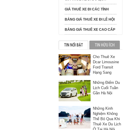
GIÁ THUÊ XE ĐI CÁC TỈNH
BẢNG GIÁ THUÊ XE ĐI LỄ HỘI
BẢNG GIÁ THUÊ XE CAO CẤP
TIN NỔI BẬT
TIN HỮU ÍCH
Cho Thuê Xe
Dcar Limousine
Ford Transit
Hạng Sang
Những Điểm Du
Lịch Cuối Tuần
Gần Hà Nội
Những Kinh
Nghiệm Không
Thể Bỏ Qua Khi
Thuê Xe Du Lịch
Ở Tại Hà Nội