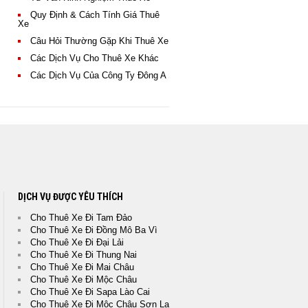
Thuê Xe Của ĐÔNG A
TRANS
Quy Định & Cách Tính Giá Thuê
Xe
Câu Hỏi Thường Gặp Khi Thuê Xe
Các Dịch Vụ Cho Thuê Xe Khác
Các Dịch Vụ Của Công Ty Đông A
DỊCH VỤ ĐƯỢC YÊU THÍCH
Cho Thuê Xe Đi Tam Đảo
Cho Thuê Xe Đi Đồng Mô Ba Vì
Cho Thuê Xe Đi Đại Lải
Cho Thuê Xe Đi Thung Nai
Cho Thuê Xe Đi Mai Châu
Cho Thuê Xe Đi Mộc Châu
Cho Thuê Xe Đi Sapa Lào Cai
Cho Thuê Xe Đi Mộc Châu Sơn La