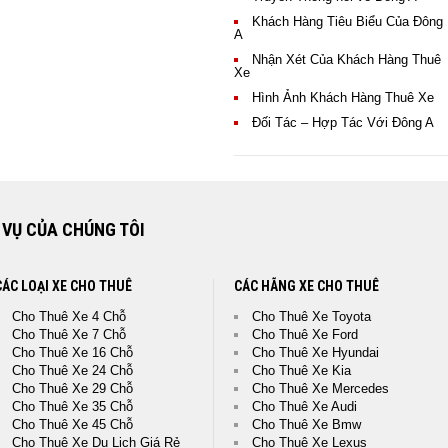
 lượng dịch vụ của ĐÔNG A
cả
Khách Hàng Tiêu Biểu Của Đông
A
Nhận Xét Của Khách Hàng Thuê
 Các Khách Hàng Đã Thuê Xe Của
Xe
ê Xe Của Đông A Trans đều có
Hình Ảnh Khách Hàng Thuê Xe
t Lượng Xe Tốt, Lái Xe Chu Đáo,
 Vụ Rất Chuyên Nghiệp"
Đối Tác – Hợp Tác Với Đông A
 VỤ CỦA CHÚNG TÔI
CÁC LOẠI XE CHO THUÊ
CÁC HÃNG XE CHO THUÊ
Cho Thuê Xe 4 Chỗ
Cho Thuê Xe Toyota
Cho Thuê Xe 7 Chỗ
Cho Thuê Xe Ford
Cho Thuê Xe 16 Chỗ
Cho Thuê Xe Hyundai
Cho Thuê Xe 24 Chỗ
Cho Thuê Xe Kia
Cho Thuê Xe 29 Chỗ
Cho Thuê Xe Mercedes
Cho Thuê Xe 35 Chỗ
Cho Thuê Xe Audi
Cho Thuê Xe 45 Chỗ
Cho Thuê Xe Bmw
Cho Thuê Xe Du Lịch Giá Rẻ
Cho Thuê Xe Lexus