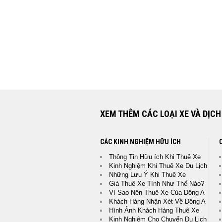
quốc tế đã thuê xe và hài lòng về chất
TRANS”
Tổng Hợp Các Nhận Xét Của
ĐÔNG A TRANS
Các Khách Hàng Sau Khi Thu
chung một nhận xét là: " Chấ
Thân Thiện, Giá Thuê Xe Hợp Lý và Dịch
XEM THÊM CÁC LOẠI XE VÀ DỊCH
CÁC KINH NGHIỆM HỮU ÍCH
Thông Tin Hữu ích Khi Thuê Xe
Kinh Nghiệm Khi Thuê Xe Du Lịch
Những Lưu Ý Khi Thuê Xe
Giá Thuê Xe Tính Như Thế Nào?
Vì Sao Nên Thuê Xe Của Đông A
Khách Hàng Nhận Xét Về Đông A
Hình Ảnh Khách Hàng Thuê Xe
Kinh Nghiệm Cho Chuyến Du Lịch