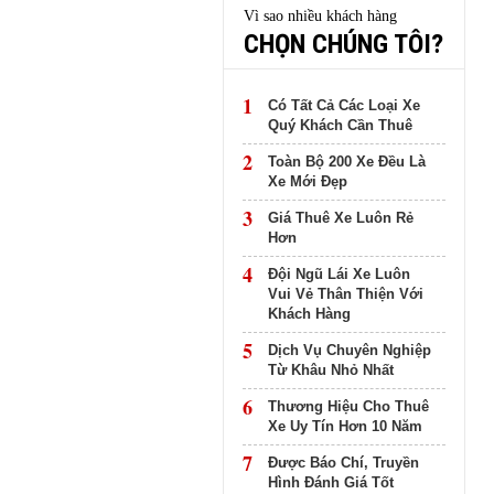
GIA BẾN EN
Vì sao nhiều khách hàng
THANH HÓA
CHỌN CHÚNG TÔI?
1
Có Tất Cả Các Loại Xe
Quý Khách Cần Thuê
2
Toàn Bộ 200 Xe Đều Là
Xe Mới Đẹp
3
Giá Thuê Xe Luôn Rẻ
Hơn
4
Đội Ngũ Lái Xe Luôn
Vui Vẻ Thân Thiện Với
Khách Hàng
5
Dịch Vụ Chuyên Nghiệp
Từ Khâu Nhỏ Nhất
6
Thương Hiệu Cho Thuê
Xe Uy Tín Hơn 10 Năm
7
Được Báo Chí, Truyền
Hình Đánh Giá Tốt