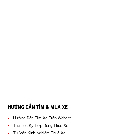
HƯỚNG DẪN TÌM & MUA XE
Hướng Dẫn Tìm Xe Trên Website
Thủ Tục Ký Hợp Đồng Thuê Xe
Các Vị Khách Nổi Tiếng
Tư Vấn Kinh Nghiệm Thuê Xe