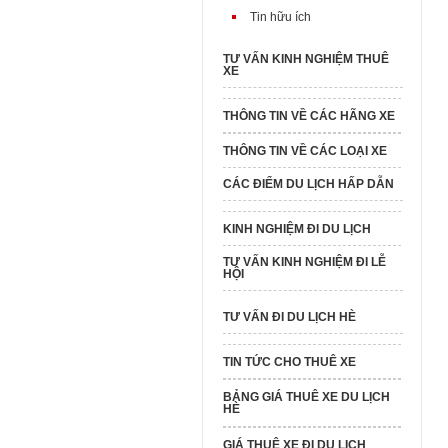
Tin hữu ích
TƯ VẤN KINH NGHIỆM THUÊ
XE
THÔNG TIN VỀ CÁC HÃNG XE
THÔNG TIN VỀ CÁC LOẠI XE
CÁC ĐIỂM DU LỊCH HẤP DẪN
KINH NGHIỆM ĐI DU LỊCH
TƯ VẤN KINH NGHIỆM ĐI LỄ
HỘI
TƯ VẤN ĐI DU LỊCH HÈ
TIN TỨC CHO THUÊ XE
BẢNG GIÁ THUÊ XE DU LỊCH
HÈ
GIÁ THUÊ XE ĐI DU LỊCH