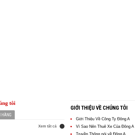
úng tôi
GIỚI THIỆU VỀ CHÚNG TÔI
H HÀNG
Giới Thiệu Về Công Ty Đông A
Xem tất cả
Xem
Vì Sao Nên Thuê Xe Của Đông A
ông ty, tập đoàn, các hội nghị
tất
Truyền Thông nói về Đông A