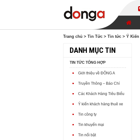
Trang chủ
>
Tin Tức
>
Tin tức
> Ý Kiến
DANH MỤC TIN
TIN TỨC TỔNG HỢP
Giới thiệu về ĐÔNG A
Truyền Thông – Báo Chí
Các Khách Hàng Tiêu Biểu
Ý kiến khách hàng thuê xe
Tin công ty
Tin khuyến mại
Tin nổi bật