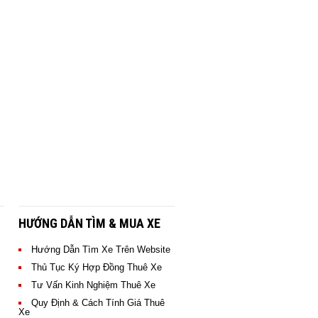
HƯỚNG DẪN TÌM & MUA XE
Hướng Dẫn Tìm Xe Trên Website
Thủ Tục Ký Hợp Đồng Thuê Xe
Các Vị Khách Nổi Tiếng
Tư Vấn Kinh Nghiệm Thuê Xe
Thuê Xe Của ĐÔNG A
TRANS
Quy Định & Cách Tính Giá Thuê
Xe