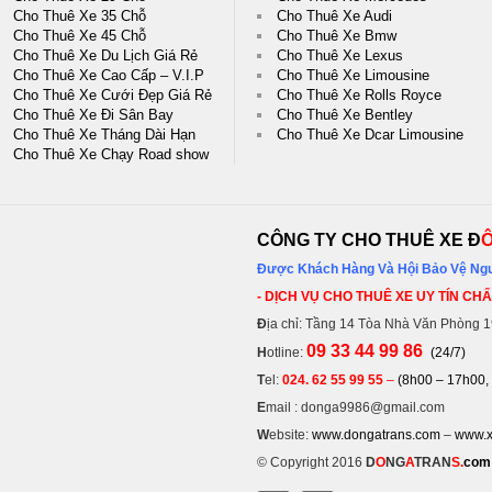
Cho Thuê Xe 35 Chỗ
Cho Thuê Xe Audi
Cho Thuê Xe 45 Chỗ
Cho Thuê Xe Bmw
Cho Thuê Xe Du Lịch Giá Rẻ
Cho Thuê Xe Lexus
Cho Thuê Xe Cao Cấp – V.I.P
Cho Thuê Xe Limousine
Cho Thuê Xe Cưới Đẹp Giá Rẻ
Cho Thuê Xe Rolls Royce
Cho Thuê Xe Đi Sân Bay
Cho Thuê Xe Bentley
Cho Thuê Xe Tháng Dài Hạn
Cho Thuê Xe Dcar Limousine
Cho Thuê Xe Chạy Road show
CÔNG TY CHO THUÊ XE Đ
Được Khách Hàng Và Hội Bảo Vệ Ngư
- DỊCH VỤ CHO THUÊ XE UY TÍN CH
Đ
ịa chỉ: Tầng 14 Tòa Nhà Văn Phòng 
09 33 44 99 86
H
otline:
(24/7)
T
el:
024. 62 55 99 55
–
(8h00 – 17h00, 
E
mail : donga9986@gmail.com
W
ebsite:
www.dongatrans.com
–
www.x
© Copyright 2016
D
O
NG
A
TRAN
S.
com