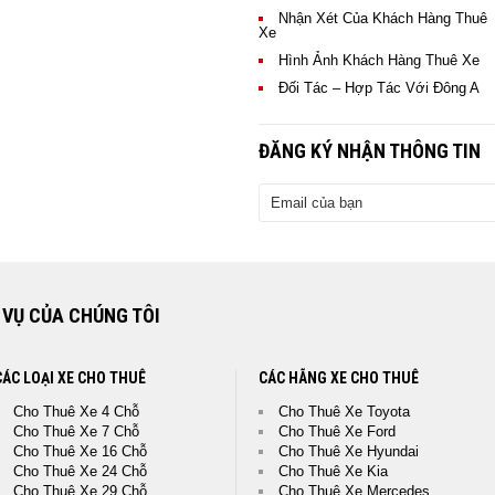
Nhận Xét Của Khách Hàng Thuê
 Các Khách Hàng Đã Thuê Xe Của
Xe
ê Xe Của Đông A Trans đều có
Hình Ảnh Khách Hàng Thuê Xe
t Lượng Xe Tốt, Lái Xe Chu Đáo,
 Vụ Rất Chuyên Nghiệp"
Đối Tác – Hợp Tác Với Đông A
ĐĂNG KÝ NHẬN THÔNG TIN
 VỤ CỦA CHÚNG TÔI
CÁC LOẠI XE CHO THUÊ
CÁC HÃNG XE CHO THUÊ
Cho Thuê Xe 4 Chỗ
Cho Thuê Xe Toyota
Cho Thuê Xe 7 Chỗ
Cho Thuê Xe Ford
Cho Thuê Xe 16 Chỗ
Cho Thuê Xe Hyundai
Cho Thuê Xe 24 Chỗ
Cho Thuê Xe Kia
Cho Thuê Xe 29 Chỗ
Cho Thuê Xe Mercedes