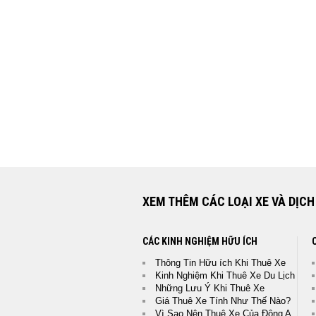
Tổng Hợp Các Nhận Xét Của
ĐÔNG A TRANS
Các Khách Hàng Sau Khi Thu
chung một nhận xét là: " Chấ
Thân Thiện, Giá Thuê Xe Hợp Lý và Dịch
XEM THÊM CÁC LOẠI XE VÀ DỊCH
CÁC KINH NGHIỆM HỮU ÍCH
Thông Tin Hữu ích Khi Thuê Xe
Kinh Nghiệm Khi Thuê Xe Du Lịch
Những Lưu Ý Khi Thuê Xe
Giá Thuê Xe Tính Như Thế Nào?
Vì Sao Nên Thuê Xe Của Đông A