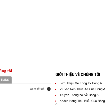
úng tôi
GIỚI THIỆU VỀ CHÚNG TÔI
H HÀNG
Giới Thiệu Về Công Ty Đông A
Xem tất cả
Xem
Vì Sao Nên Thuê Xe Của Đông A
ông ty, tập đoàn, các hội nghị
tất
Truyền Thông nói về Đông A
 lượng dịch vụ của ĐÔNG A
cả
Khách Hàng Tiêu Biểu Của Đông
A