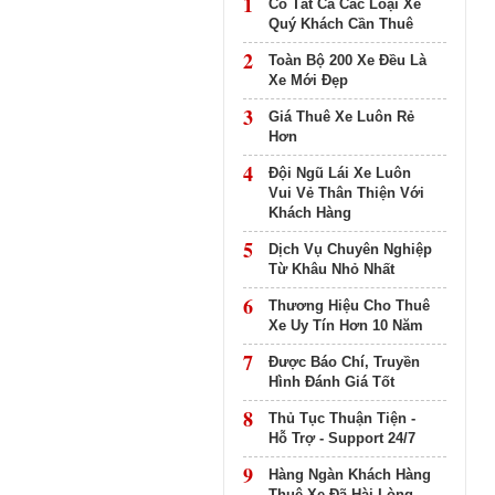
1
Có Tất Cả Các Loại Xe
Quý Khách Cần Thuê
2
Toàn Bộ 200 Xe Đều Là
Xe Mới Đẹp
3
Giá Thuê Xe Luôn Rẻ
Hơn
4
Đội Ngũ Lái Xe Luôn
Vui Vẻ Thân Thiện Với
Khách Hàng
5
Dịch Vụ Chuyên Nghiệp
Từ Khâu Nhỏ Nhất
6
Thương Hiệu Cho Thuê
Xe Uy Tín Hơn 10 Năm
7
Được Báo Chí, Truyền
Hình Đánh Giá Tốt
8
Thủ Tục Thuận Tiện -
Hỗ Trợ - Support 24/7
9
Hàng Ngàn Khách Hàng
Thuê Xe Đã Hài Lòng