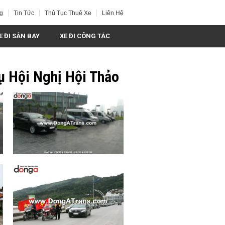
g
Tin Tức
Thủ Tục Thuê Xe
Liên Hệ
E ĐI SÂN BAY
XE ĐI CÔNG TÁC
ụ Hội Nghị Hội Thảo