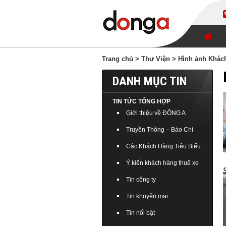
Trang chủ
>
Thư Viện
> Hình ảnh Khách
DANH MỤC TIN
TIN TỨC TỔNG HỢP
Giới thiệu về ĐÔNG A
Truyền Thông – Báo Chí
Các Khách Hàng Tiêu Biểu
Ý kiến khách hàng thuê xe
Tin công ty
Tin khuyến mại
Tin nổi bật