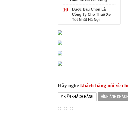
10
Được Bầu Chọn Là
Công Ty Cho Thuê Xe
Tốt Nhất Hà Nội
Hãy nghe
khách hàng nói về ch
Ý KIẾN KHÁCH HÀNG
HÌNH ẢNH KHÁC
“Hàng ngàn các khách hàng là cá nhân, c
quốc tế đã thuê xe và hài lòng về chất
TRANS”