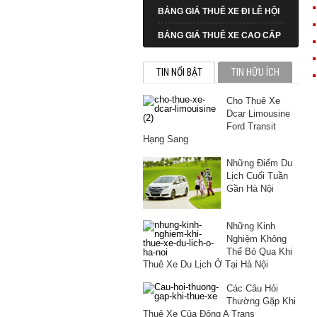
BẢNG GIÁ THUÊ XE ĐI LỄ HỘI
BẢNG GIÁ THUÊ XE CAO CẤP
TIN NỔI BẬT
TIN HỮU ÍCH
Cho Thuê Xe
Dcar Limousine
Ford Transit
Hạng Sang
Những Điểm Du
Lịch Cuối Tuần
Gần Hà Nội
Những Kinh
Nghiệm Không
Thể Bỏ Qua Khi
Thuê Xe Du Lịch Ở Tại Hà Nội
Các Câu Hỏi
Thường Gặp Khi
Thuê Xe Của Đông A Trans