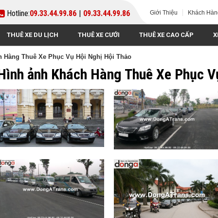
Hotline:
09.33.44.99.86
|
09.33.44.99.86
Giới Thiệu
Khách Hàn
THUÊ XE DU LỊCH
THUÊ XE CƯỚI
THUÊ XE CAO CẤP
X
 Hàng Thuê Xe Phục Vụ Hội Nghị Hội Thảo
Hình ảnh Khách Hàng Thuê Xe Phục V