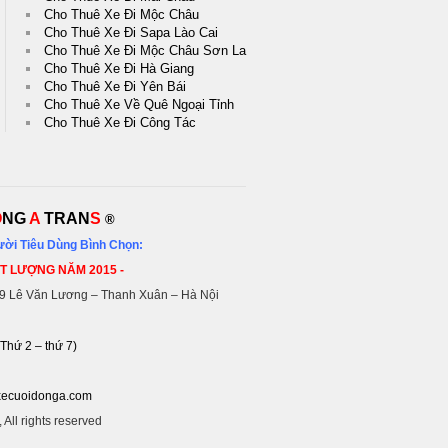
Cho Thuê Xe Đi Mộc Châu
Cho Thuê Xe Đi Sapa Lào Cai
Cho Thuê Xe Đi Mộc Châu Sơn La
Cho Thuê Xe Đi Hà Giang
Cho Thuê Xe Đi Yên Bái
Cho Thuê Xe Về Quê Ngoại Tỉnh
Cho Thuê Xe Đi Công Tác
Ô
NG
A
TRAN
S
®
ời Tiêu Dùng Bình Chọn:
ẤT LƯỢNG NĂM 2015 -
19 Lê Văn Lương – Thanh Xuân – Hà Nội
Thứ 2 – thứ 7)
ecuoidonga.com
, All rights reserved