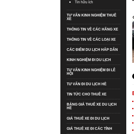
Tin hữu ích
TƯ VẤN KINH NGHIỆM THUÊ
XE
THÔNG TIN VỀ CÁC HÃNG XE
THÔNG TIN VỀ CÁC LOẠI XE
CÁC ĐIỂM DU LỊCH HẤP DẪN
KINH NGHIỆM ĐI DU LỊCH
TƯ VẤN KINH NGHIỆM ĐI LỄ
HỘI
TƯ VẤN ĐI DU LỊCH HÈ
TIN TỨC CHO THUÊ XE
BẢNG GIÁ THUÊ XE DU LỊCH
HÈ
GIÁ THUÊ XE ĐI DU LỊCH
GIÁ THUÊ XE ĐI CÁC TỈNH