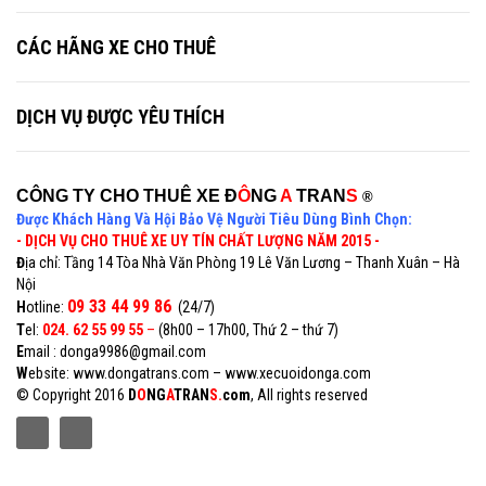
CÁC HÃNG XE CHO THUÊ
DỊCH VỤ ĐƯỢC YÊU THÍCH
CÔNG TY CHO THUÊ XE Đ
Ô
NG
A
TRAN
S
®
Được Khách Hàng Và Hội Bảo Vệ Người Tiêu Dùng Bình Chọn:
- DỊCH VỤ CHO THUÊ XE UY TÍN CHẤT LƯỢNG NĂM 2015 -
Đ
ịa chỉ: Tầng 14 Tòa Nhà Văn Phòng 19 Lê Văn Lương – Thanh Xuân – Hà
Nội
09 33 44 99 86
H
otline:
(24/7)
T
el:
024. 62 55 99 55
–
(8h00 – 17h00, Thứ 2 – thứ 7)
E
mail : donga9986@gmail.com
W
ebsite:
www.dongatrans.com
–
www.xecuoidonga.com
© Copyright 2016
D
O
NG
A
TRAN
S.
com
, All rights reserved