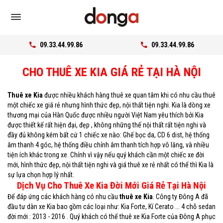
09.33.44.99.86
09.33.44.99.86
CHO THUÊ XE KIA GIÁ RẺ TẠI HÀ NỘI
Thuê xe Kia
được nhiều khách hàng thuê xe quan tâm khi có nhu cầu thuê
một chiếc xe giá rẻ nhưng hình thức đẹp, nội thất tiện nghi. Kia là dòng xe
thương mại của Hàn Quốc được nhiều người Việt Nam yêu thích bởi Kia
được thiết kế rất hiện đại, đẹp , không những thế nội thất rất tiện nghi và
đầy đủ không kém bất cứ 1 chiếc xe nào: Ghế bọc da, CD 6 dist, hệ thống
âm thanh 4 góc, hệ thống điều chỉnh âm thanh tích hợp vô lăng, và nhiều
tiện ích khác trong xe. Chính vì vậy nếu quý khách cần một chiếc xe đời
mới, hình thức đẹp, nội thất tiện nghi và giá thuê xe rẻ nhất có thể thì Kia là
sự lựa chọn hợp lý nhất.
Dịch Vụ Cho Thuê Xe Kia Đời Mới Giá Rẻ Tại Hà Nội
Để đáp ứng các khách hàng có nhu cầu
thuê xe Kia
. Công ty Đông A đã
đầu tư dàn xe Kia bao gồm các loại như: Kia Forte, Kí Cerato ... 4 chỗ sedan
đời mới : 2013 - 2016 . Quý khách có thể thuê xe Kia Forte của Đông A phục