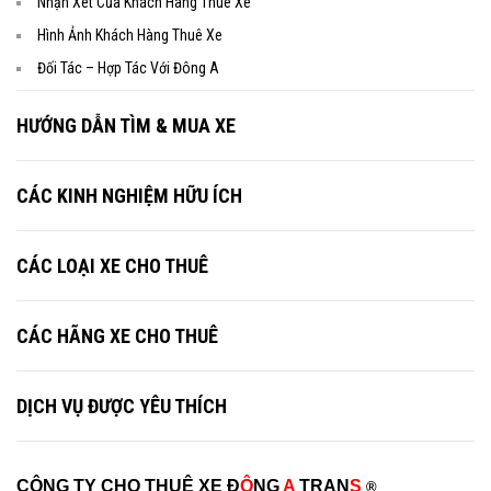
Nhận Xét Của Khách Hàng Thuê Xe
Hình Ảnh Khách Hàng Thuê Xe
Đối Tác – Hợp Tác Với Đông A
HƯỚNG DẪN TÌM & MUA XE
CÁC KINH NGHIỆM HỮU ÍCH
CÁC LOẠI XE CHO THUÊ
CÁC HÃNG XE CHO THUÊ
DỊCH VỤ ĐƯỢC YÊU THÍCH
CÔNG TY CHO THUÊ XE Đ
Ô
NG
A
TRAN
S
®