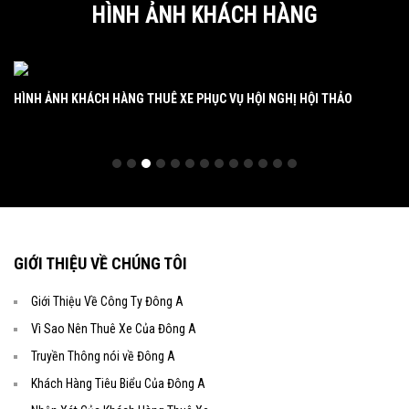
HÌNH ẢNH KHÁCH HÀNG
HÌNH ẢNH KHÁCH HÀNG THUÊ XE PHỤC VỤ HỘI NGHỊ HỘI THẢO
HÌNH ẢNH KHÁCH HÀNG THUÊ XE DU LỊCH CỦA ĐÔNG A TRANS
HÌ
GIỚI THIỆU VỀ CHÚNG TÔI
Giới Thiệu Về Công Ty Đông A
Vì Sao Nên Thuê Xe Của Đông A
Truyền Thông nói về Đông A
Khách Hàng Tiêu Biểu Của Đông A