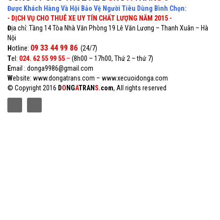
Được Khách Hàng Và Hội Bảo Vệ Người Tiêu Dùng Bình Chọn:
- DỊCH VỤ CHO THUÊ XE UY TÍN CHẤT LƯỢNG NĂM 2015 -
Đ
ịa chỉ: Tầng 14 Tòa Nhà Văn Phòng 19 Lê Văn Lương – Thanh Xuân – Hà
Nội
09 33 44 99 86
H
otline:
(24/7)
T
el:
024. 62 55 99 55
–
(8h00 – 17h00, Thứ 2 – thứ 7)
E
mail : donga9986@gmail.com
W
ebsite:
www.dongatrans.com
–
www.xecuoidonga.com
© Copyright 2016
D
O
NG
A
TRAN
S.
com
, All rights reserved