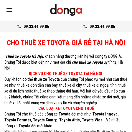
09.33.44.99.86
09.33.44.99.86
CHO THUÊ XE TOYOTA GIÁ RẺ TẠI HÀ NỘI
Thuê xe Toyota Hà Nội
, khách hàng thường liên hệ với công ty ĐÔNG A.
Chúng Tôi được biết đến như một địa chỉ
cho thuê xe Toyota
uy tín tại Hà
Nội
DỊCH VỤ CHO THUÊ XE TOYOTA TẠI HÀ NỘI:
Quý khách có thể
thuê xe Toyota
của chúng Tôi phục vụ mọi nhu cầu thuê
xe như: thuê xe đón tiễn sân bay, thuê xe đi city, thuê xe đi ngoại tỉnh, thuê
xe đi du lịch hoặc thuê xe theo tháng dài hạn. Với bất cứ yêu cầu nào của
quý khách, chúng Tôi cũng cam kết mang đến những chiếc xe đời mới, giá
thuê xe tốt nhất cùng với dịch vụ uy tín và chuyên nghiệp.
CÁC LOẠI XE TOYOTA CHO THUÊ
Chúng Tôi cho thuê các dòng xe
Toyota
đời mới như:
Toyota Innova,
Toyota Fotuner, Toyota Camry, Toyota Altis, Toyota Vios …
Và nhiều
dòng xe
Toyota
đời mới khác.
Hãy liên hệ ngay với chúng tôi khi quý khách có nhu cầu
thuê xe Toyota ở