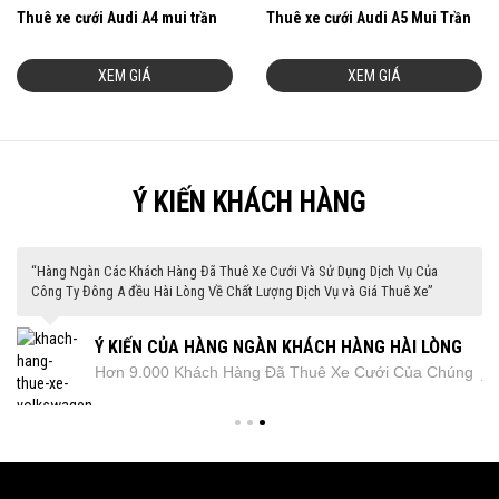
Thuê xe cưới Audi A4 mui trần
Thuê xe cưới Audi A5 Mui Trần
XEM GIÁ
XEM GIÁ
Ý KIẾN KHÁCH HÀNG
“Hàng Ngàn Các Khách Hàng Đã Thuê Xe Cưới Và Sử Dụng Dịch Vụ Của
“Hàng ngàn các khách hàng là cá nhân, công ty, tập đoàn, các hội nghị quốc
Công Ty Đông A đều Hài Lòng Về Chất Lượng Dịch Vụ và Giá Thuê Xe”
tế đã thuê xe và hài lòng về chất lượng dịch vụ của ĐÔNG A TRANS”
Ý KIẾN CỦA HÀNG NGÀN KHÁCH HÀNG HÀI LÒNG
TỔNG HỢP CÁC NHẬN XÉT CỦA CÁC KHÁCH HÀNG
Hơn 9.000 Khách Hàng Đã Thuê Xe Cưới Của Chúng
Các Khách Hàng Sau Khi Thuê Xe Của Đông A Trans
VỀ DỊCH VỤ THUÊ XE CƯỚI CỦA ĐÔNG A
ĐÃ THUÊ XE CỦA ĐÔNG A TRANS
Tôi Trong năm vừa qua. Và tất cả họ đều rất hài lòng
đều có chung một nhận xét là: " Chất Lượng Xe Tốt,
khi sử dụng dịch vụ thuê xe cưới của Chúng Tôi
Lái Xe Chu Đáo, Thân Thiện, Giá Thuê Xe Hợp Lý và
Dịch Vụ Rất Chuyên Nghiệp"