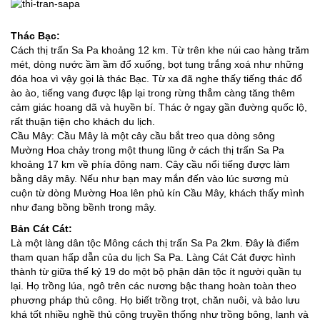
Thác Bạc:
Cách thị trấn Sa Pa khoảng 12 km. Từ trên khe núi cao hàng trăm
mét, dòng nước ầm ầm đổ xuống, bọt tung trắng xoá như những
đóa hoa vì vậy gọi là thác Bạc. Từ xa đã nghe thấy tiếng thác đổ
ào ào, tiếng vang được lập lại trong rừng thẳm càng tăng thêm
cảm giác hoang dã và huyền bí. Thác ở ngay gần đường quốc lộ,
rất thuận tiện cho khách du lịch.
Cầu Mây: Cầu Mây là một cây cầu bắt treo qua dòng sông
Mường Hoa chảy trong một thung lũng ở cách thị trấn Sa Pa
khoảng 17 km về phía đông nam. Cây cầu nổi tiếng được làm
bằng dây mây. Nếu như bạn may mắn đến vào lúc sương mù
cuộn từ dòng Mường Hoa lên phủ kín Cầu Mây, khách thấy mình
như đang bồng bềnh trong mây.
Bản Cát Cát:
Là một làng dân tộc Mông cách thị trấn Sa Pa 2km. Đây là điểm
tham quan hấp dẫn của du lịch Sa Pa. Làng Cát Cát được hình
thành từ giữa thế kỷ 19 do một bộ phận dân tộc ít người quần tụ
lại. Họ trồng lúa, ngô trên các nương bậc thang hoàn toàn theo
phương pháp thủ công. Họ biết trồng trọt, chăn nuôi, và bảo lưu
khá tốt nhiều nghề thủ công truyền thống như trồng bông, lanh và