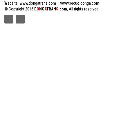
W
ebsite:
www.dongatrans.com
–
www.xecuoidonga.com
© Copyright 2016
D
O
NG
A
TRAN
S.
com
, All rights reserved