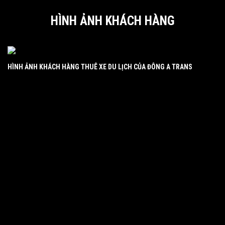
HÌNH ẢNH KHÁCH HÀNG
HÌNH ẢNH KHÁCH HÀNG THUÊ XE DU LỊCH CỦA ĐÔNG A TRANS
HÌNH ẢNH KHÁCH HÀNG THUÊ XE BENTLEY VÀ JAGUAR CỦA ĐÔNG A
HÌ