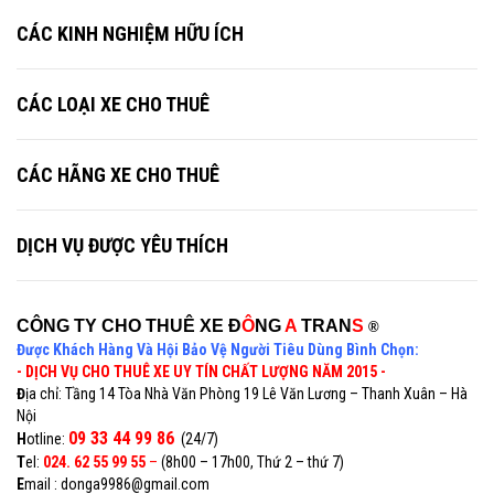
CÁC KINH NGHIỆM HỮU ÍCH
CÁC LOẠI XE CHO THUÊ
CÁC HÃNG XE CHO THUÊ
DỊCH VỤ ĐƯỢC YÊU THÍCH
CÔNG TY CHO THUÊ XE Đ
Ô
NG
A
TRAN
S
®
Được Khách Hàng Và Hội Bảo Vệ Người Tiêu Dùng Bình Chọn:
- DỊCH VỤ CHO THUÊ XE UY TÍN CHẤT LƯỢNG NĂM 2015 -
Đ
ịa chỉ: Tầng 14 Tòa Nhà Văn Phòng 19 Lê Văn Lương – Thanh Xuân – Hà
Nội
09 33 44 99 86
H
otline:
(24/7)
T
el:
024. 62 55 99 55
–
(8h00 – 17h00, Thứ 2 – thứ 7)
E
mail : donga9986@gmail.com