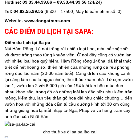
Hotline:
09.33.44.99.86 – 09.33.44.99.56
(24/24)
Tel
: 04.62.55.99.55
(8h00 – 17h00, Máy lẻ bấm phím số: 0)
Website:
www.dongatrans.com
CÁC ĐIỂM DU LỊCH TẠI SAPA:
Điểm du lịch tại Sa pa
Núi Hàm Rồng: Là nơi trồng rất nhiều loại hoa, màu sắc sặc sỡ
và được trồng theo từng khuôn viên. Ở nơi đây cũng có vườn lan
với nhiều loại hoa quý hiếm. Hàm Rồng rộng 148ha, đã khai thác
triệt để nét hoang sơ, thiên nhiên của những rừng đá rêu phong,
rừng đào lâu năm (20-30 năm tuổi). Càng đi lên cao khung cảnh
lại càng làm cho ta ngạc nhiên, thôi thúc khám phá. Từ cụm vườn
lan 1, vườn lan 2 với 6.000 giò của 194 loài lan bốn mùa đua
nhau khoe sắc, trong đó có những loài lan đặc hữu như kiếm trần
mộng, kiếm thu, lan tiêu thân gỗ hoa dài như chiếc chuông… đến
vườn hoa với những đóa cẩm tú cầu đường kính tới 30 cm cùng
những giống hoa lạ mắt nhập từ Nga, Pháp về và hàng trăm cây
anh đào của Nhật Bản.
cho thuê xe đi sa pa lào cai