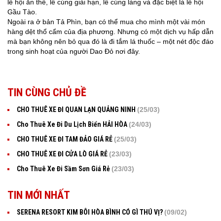
lễ hội ăn thề, lễ cúng giải hạn, lễ cúng làng và đặc biệt là lễ hội
Gầu Tào.
Ngoài ra ở bản Tả Phìn, bạn có thể mua cho mình một vài món
hàng dệt thổ cẩm của địa phương. Nhưng có một dịch vụ hấp dẫn
mà bạn không nên bỏ qua đó là đi tắm lá thuốc – một nét độc đáo
trong sinh hoạt của người Dao Đỏ nơi đây.
TIN CÙNG CHỦ ĐỀ
CHO THUÊ XE ĐI QUAN LẠN QUẢNG NINH
(25/03)
Cho Thuê Xe Đi Du Lịch Biển HẢI HÒA
(24/03)
CHO THUÊ XE ĐI TAM ĐẢO GIÁ RẺ
(25/03)
CHO THUÊ XE ĐI CỬA LÒ GIÁ RẺ
(23/03)
Cho Thuê Xe Đi Sầm Sơn Giá Rẻ
(23/03)
TIN MỚI NHẤT
SERENA RESORT KIM BÔI HÒA BÌNH CÓ GÌ THÚ VỊ?
(09/02)