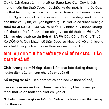
Quý khách đang cần tìm
thuê xe Sapa Lào Cai
, Quý khách
mong muốn tìm thuê được một chiếc xe đời mới, hình thức đẹp,
nội thất tiện nghi, xe được đảm bảo an toàn cho chuyến đi của
mình. Ngoài ra quý khách còn mong muốn tìm được một công ty
cho thuê xe uy tín, chuyên nghiệp tại Hà Nội và có được mức giá
thuê xe đi Sa Pa – lào Cai
rẻ nhất. Tuy nhiên quý khách không
biết thuê xe ở đâu? Lựa chọn công ty nào để thuê xe. Đến với
Dịch vụ
cho thuê xe du lịch đi SA PA
Của Công Ty Cho Thuê
Xe ĐÔNG A. Quý khách sẽ thấy được sự khác biệt về chất lượng
xe, chất lượng dịch vụ và giá thuê xe của chúng Tôi.
DỊCH VỤ CHO THUÊ XE MỚI ĐẸP GIÁ RẺ ĐI SAPA - LÀO
CAI TỪ HÀ NỘI
Chất lượng xe
mới đẹp
, được kiểm qua bảo dưỡng thường
xuyên đảm bảo an toàn cho các chuyến đi
Số lượng xe lớn
: Bao gồm tất cả các loại xe theo số chỗ,
Lái xe
luôn vui vẻ thân thiện
: Tạo cho quý khách cảm giác
thoải mái và an toàn cho suốt chuyến đi.
Giá
cho thue xe gia re
luôn ổn định và rẻ hơn so với thị trường
cho thuê xe