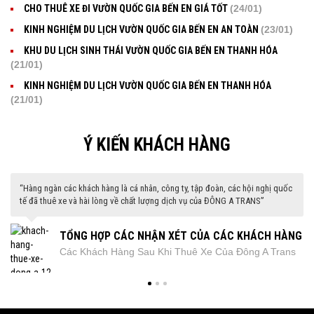
CHO THUÊ XE ĐI VƯỜN QUỐC GIA BẾN EN GIÁ TỐT
(24/01)
KINH NGHIỆM DU LỊCH VƯỜN QUỐC GIA BẾN EN AN TOÀN
(23/01)
KHU DU LỊCH SINH THÁI VƯỜN QUỐC GIA BẾN EN THANH HÓA
(21/01)
KINH NGHIỆM DU LỊCH VƯỜN QUỐC GIA BẾN EN THANH HÓA
(21/01)
Ý KIẾN KHÁCH HÀNG
“Hàng ngàn các khách hàng là cá nhân, công ty, tập đoàn, các hội nghị quốc
“Các khách hàng nổi tiếng đã thuê xe của ĐÔNG A TRANS đã rất hài lòng về
tế đã thuê xe và hài lòng về chất lượng dịch vụ của ĐÔNG A TRANS”
chất lượng dịch vụ”
TỔNG HỢP CÁC NHẬN XÉT CỦA CÁC KHÁCH HÀNG
CÁC KHÁCH HÀNG ” ĐẶC BIỆT” ĐÃ THUÊ XE CỦA
Các Khách Hàng Sau Khi Thuê Xe Của Đông A Trans
Chúng Tôi có cơ hội phục vụ rất nhiều các vị khách
ĐÃ THUÊ XE CỦA ĐÔNG A TRANS
ĐÔNG A TRANS
đều có chung một nhận xét là: " Chất Lượng Xe Tốt,
đặc biệt. Họ là những người nổi tiếng. Và chúng Tôi rất
Lái Xe Chu Đáo, Thân Thiện, Giá Thuê Xe Hợp Lý và
tự hào khi các vị khách này đều rất hài lòng khi sử
Dịch Vụ Rất Chuyên Nghiệp"
dụng dịch vụ của Đông A Trans