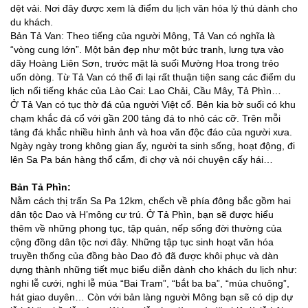
dệt vải. Nơi đây được xem là điểm du lịch văn hóa lý thú dành cho
du khách.
Bản Tả Van: Theo tiếng của người Mông, Tả Van có nghĩa là
“vòng cung lớn”. Một bản đẹp như một bức tranh, lưng tựa vào
dãy Hoàng Liên Sơn, trước mặt là suối Mường Hoa trong trẻo
uốn dòng. Từ Tả Van có thể đi lại rất thuận tiện sang các điểm du
lịch nổi tiếng khác của Lào Cai: Lao Chải, Cầu Mây, Tả Phìn…
Ở Tả Van có tục thờ đá của người Việt cổ. Bên kia bờ suối có khu
chạm khắc đá cổ với gần 200 tảng đá to nhỏ các cỡ. Trên mỗi
tảng đá khắc nhiều hình ảnh và hoa văn độc đáo của người xưa.
Ngày ngày trong không gian ấy, người ta sinh sống, hoạt động, đi
lên Sa Pa bán hàng thổ cẩm, đi chợ và nói chuyện cấy hái…
Bản Tả Phìn:
Nằm cách thị trấn Sa Pa 12km, chếch về phía đông bắc gồm hai
dân tộc Dao và H’mông cư trú. Ở Tả Phìn, bạn sẽ được hiểu
thêm về những phong tục, tập quán, nếp sống đời thường của
cộng đồng dân tộc nơi đây. Những tập tục sinh hoạt văn hóa
truyền thống của đồng bào Dao đỏ đã được khôi phục và dàn
dựng thành những tiết mục biểu diễn dành cho khách du lịch như:
nghi lễ cưới, nghi lễ múa “Bai Tram”, “bắt ba ba”, “múa chuông”,
hát giao duyên… Còn với bản làng người Mông bạn sẽ có dịp dự