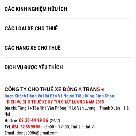
CÁC KINH NGHIỆM HỮU ÍCH
CÁC LOẠI XE CHO THUÊ
CÁC HÃNG XE CHO THUÊ
DỊCH VỤ ĐƯỢC YÊU THÍCH
CÔNG TY CHO THUÊ XE Đ
Ô
NG
A
TRAN
S
®
Được Khách Hàng Và Hội Bảo Vệ Người Tiêu Dùng Bình Chọn:
- DỊCH VỤ CHO THUÊ XE UY TÍN CHẤT LƯỢNG NĂM 2015 -
Đ
ịa chỉ: Tầng 14 Tòa Nhà Văn Phòng 19 Lê Văn Lương – Thanh Xuân – Hà
Nội
09 33 44 99 86
H
otline:
(24/7)
T
el:
024. 62 55 99 55
–
(8h00 – 17h00, Thứ 2 – thứ 7)
E
mail : donga9986@gmail.com