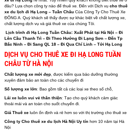
xe đi Hạ Long
rẻ nhất. Tuy nhiên quý khách không biết thuê xe ở
đâu? Lựa chọn công ty nào để thuê xe. Đến với Dịch vụ
cho thuê
xe du lịch đi Hạ Long – Tuần Châu
Của Công Ty Cho Thuê Xe
ĐÔNG A. Quý khách sẽ thấy được sự khác biệt về chất lượng xe,
chất lượng dịch vụ và giá thuê xe của chúng Tôi.
Lịch trình đi Hạ Long Tuần Châu: Xuất Phát tại Hà Nội – Đi
Lên Cầu Thanh Trì – Đi Theo Hướng Đi Lạng Sơn – Đến Tp
Bắc Ninh – Đi Sang QL 18 – Đi Qua Chí Linh – Tới Hạ Long
DỊCH VỤ CHO THUÊ XE ĐI HẠ LONG TUẦN
CHÂU TỪ HÀ NỘI
Chất lượng xe
mới đẹp
, được kiểm qua bảo dưỡng thường
xuyên đảm bảo an toàn cho các chuyến đi
Số lượng xe lớn
: Bao gồm tất cả các loại xe theo số chỗ,
Lái xe
luôn vui vẻ thân thiện
: Tạo cho quý khách cảm giác
thoải mái và an toàn cho suốt chuyến đi.
Giá Thuê xe
luôn ổn định và rẻ hơn so với thị trường cho thuê xe
Công ty
Cho thuê xe du lịch Hà Nội
Uy tín
hơn 10 năm tại Hà
Nội