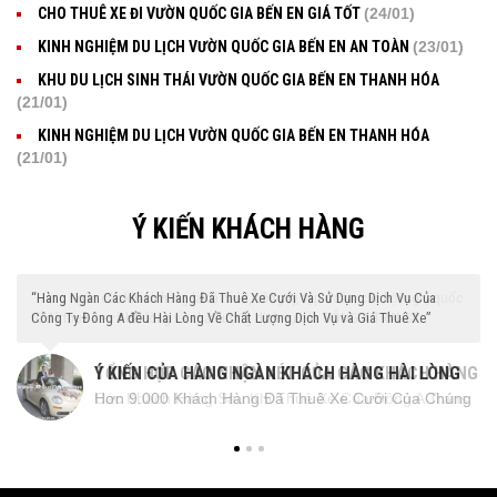
CHO THUÊ XE ĐI VƯỜN QUỐC GIA BẾN EN GIÁ TỐT
(24/01)
KINH NGHIỆM DU LỊCH VƯỜN QUỐC GIA BẾN EN AN TOÀN
(23/01)
KHU DU LỊCH SINH THÁI VƯỜN QUỐC GIA BẾN EN THANH HÓA
(21/01)
KINH NGHIỆM DU LỊCH VƯỜN QUỐC GIA BẾN EN THANH HÓA
(21/01)
Ý KIẾN KHÁCH HÀNG
“Hàng ngàn các khách hàng là cá nhân, công ty, tập đoàn, các hội nghị quốc
tế đã thuê xe và hài lòng về chất lượng dịch vụ của ĐÔNG A TRANS”
TỔNG HỢP CÁC NHẬN XÉT CỦA CÁC KHÁCH HÀNG
g
Các Khách Hàng Sau Khi Thuê Xe Của Đông A Trans
ĐÃ THUÊ XE CỦA ĐÔNG A TRANS
g
đều có chung một nhận xét là: " Chất Lượng Xe Tốt,
Lái Xe Chu Đáo, Thân Thiện, Giá Thuê Xe Hợp Lý và
Dịch Vụ Rất Chuyên Nghiệp"