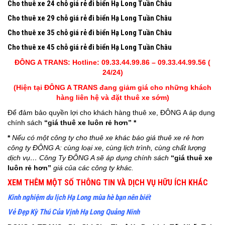
Cho thuê xe 24 chỗ giá rẻ
đi biển Hạ Long Tuần Châu
Cho thuê xe 29 chỗ giá rẻ
đi biển Hạ Long Tuần Châu
Cho thuê xe 35 chỗ giá rẻ
đi biển Hạ Long Tuần Châu
Cho thuê xe 45 chỗ giá rẻ
đi biển Hạ Long Tuần Châu
ĐÔNG A TRANS: Hotline: 09.33.44.99.86 – 09.33.44.99.56 (
24/24)
(Hiện tại ĐÔNG A TRANS đang giảm giá cho những khách
hàng liên hệ và đặt thuê xe sớm)
Để đảm bảo quyền lợi cho khách hàng thuê xe, ĐÔNG A áp dụng
chính sách
“giá thuê xe luôn rẻ hơn” *
*
Nếu có một công ty cho thuê xe khác báo giá thuê xe rẻ hơn
công ty ĐÔNG A: cùng loại xe, cùng lịch trình, cùng chất lượng
dịch vụ… Công Ty ĐÔNG A sẽ áp dụng chính sách
“giá thuê xe
luôn rẻ hơn”
giá của các công ty khác.
XEM THÊM MỘT SỐ THÔNG TIN VÀ DỊCH VỤ HỮU ÍCH KHÁC
Kinh nghiệm du lịch Hạ Long mùa hè bạn nên biết
Vẻ Đẹp Kỳ Thú Của Vịnh Hạ Long Quảng Ninh