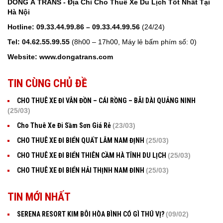
DONG A TRANS - Địa Chỉ Cho Thuê Xe Du Lịch Tốt Nhất Tại
Hà Nội
Hotline:
09.33.44.99.86 – 09.33.44.99.56
(24/24)
Tel
: 04.62.55.99.55
(8h00 – 17h00, Máy lẻ bấm phím số: 0)
Website:
www.dongatrans.com
TIN CÙNG CHỦ ĐỀ
CHO THUÊ XE ĐI VÂN ĐỒN – CÁI RỒNG – BÃI DÀI QUẢNG NINH
(25/03)
Cho Thuê Xe Đi Sầm Sơn Giá Rẻ
(23/03)
CHO THUÊ XE ĐI BIỂN QUẤT LÂM NAM ĐỊNH
(25/03)
CHO THUÊ XE ĐI BIỂN THIÊN CẦM HÀ TĨNH DU LỊCH
(25/03)
CHO THUÊ XE ĐI BIỂN HẢI THỊNH NAM ĐINH
(25/03)
TIN MỚI NHẤT
SERENA RESORT KIM BÔI HÒA BÌNH CÓ GÌ THÚ VỊ?
(09/02)