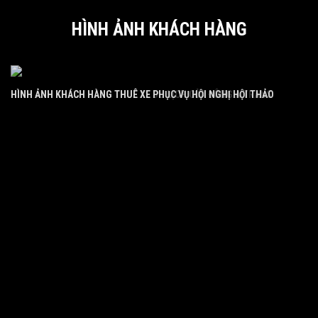
HÌNH ẢNH KHÁCH HÀNG
HÌNH ẢNH KHÁCH HÀNG THUÊ XE PHỤC VỤ HỘI NGHỊ HỘI THẢO
HÌNH ẢNH KHÁCH HÀNG THUÊ XE DU LỊCH CỦA ĐÔNG A TRANS
HÌ