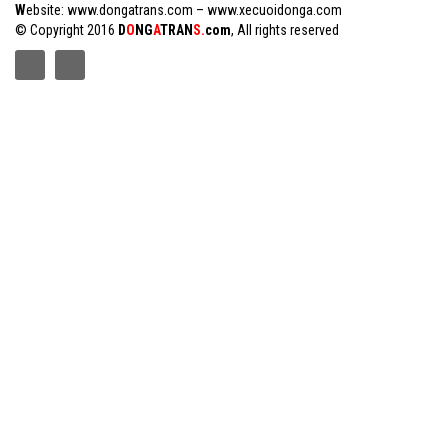
W
ebsite:
www.dongatrans.com
–
www.xecuoidonga.com
© Copyright 2016
D
O
NG
A
TRAN
S.
com
, All rights reserved