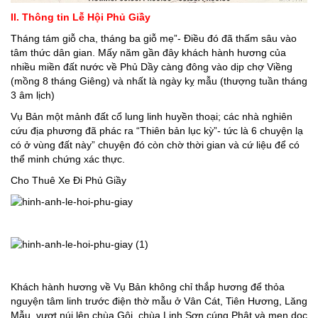
II. Thông tin Lễ Hội
Phủ Giầy
Tháng tám giỗ cha, tháng ba giỗ mẹ”- Điều đó đã thấm sâu vào
tâm thức dân gian. Mấy năm gần đây khách hành hương của
nhiều miền đất nước về Phủ Dầy càng đông vào dịp chợ Viềng
(mồng 8 tháng Giêng) và nhất là ngày kỵ mẫu (thượng tuần tháng
3 âm lịch)
Vụ Bản một mảnh đất cổ lung linh huyền thoại; các nhà nghiên
cứu địa phương đã phác ra “Thiên bản lục kỳ”- tức là 6 chuyện lạ
có ở vùng đất này” chuyện đó còn chờ thời gian và cứ liệu để có
thể minh chứng xác thực.
Cho Thuê Xe Đi Phủ Giầy
Khách hành hương về Vụ Bản không chỉ thắp hương để thỏa
nguyện tâm linh trước điện thờ mẫu ở Vân Cát, Tiên Hương, Lăng
Mẫu, vượt núi lên chùa Gôi, chùa Linh Sơn cúng Phật và men dọc