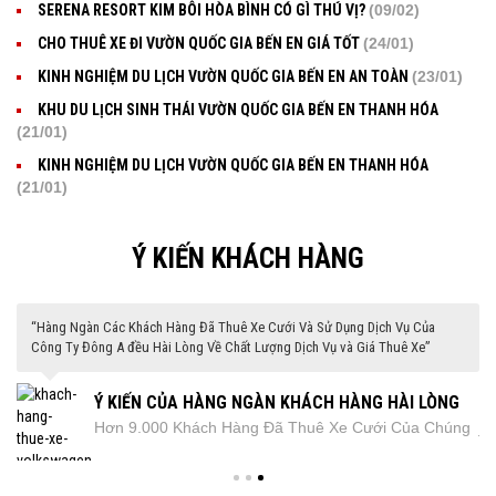
SERENA RESORT KIM BÔI HÒA BÌNH CÓ GÌ THÚ VỊ?
(09/02)
CHO THUÊ XE ĐI VƯỜN QUỐC GIA BẾN EN GIÁ TỐT
(24/01)
KINH NGHIỆM DU LỊCH VƯỜN QUỐC GIA BẾN EN AN TOÀN
(23/01)
KHU DU LỊCH SINH THÁI VƯỜN QUỐC GIA BẾN EN THANH HÓA
(21/01)
KINH NGHIỆM DU LỊCH VƯỜN QUỐC GIA BẾN EN THANH HÓA
(21/01)
Ý KIẾN KHÁCH HÀNG
“Hàng Ngàn Các Khách Hàng Đã Thuê Xe Cưới Và Sử Dụng Dịch Vụ Của
Công Ty Đông A đều Hài Lòng Về Chất Lượng Dịch Vụ và Giá Thuê Xe”
Ý KIẾN CỦA HÀNG NGÀN KHÁCH HÀNG HÀI LÒNG
Hơn 9.000 Khách Hàng Đã Thuê Xe Cưới Của Chúng
VỀ DỊCH VỤ THUÊ XE CƯỚI CỦA ĐÔNG A
rất
Tôi Trong năm vừa qua. Và tất cả họ đều rất hài lòng
khi sử dụng dịch vụ thuê xe cưới của Chúng Tôi