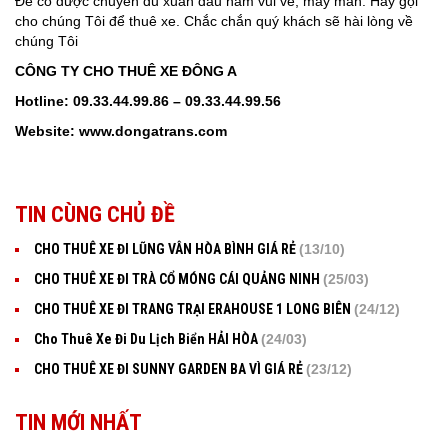
Để có được chuyến du xuân đầu năm vui vẻ, may mắn. Hãy gọi
cho chúng Tôi để thuê xe. Chắc chắn quý khách sẽ hài lòng về
chúng Tôi
CÔNG TY CHO THUÊ XE ĐÔNG A
Hotline: 09.33.44.99.86 – 09.33.44.99.56
Website:
www.dongatrans.com
TIN CÙNG CHỦ ĐỀ
CHO THUÊ XE ĐI LŨNG VÂN HÒA BÌNH GIÁ RẺ
(13/10)
CHO THUÊ XE ĐI TRÀ CỔ MÓNG CÁI QUẢNG NINH
(25/03)
CHO THUÊ XE ĐI TRANG TRẠI ERAHOUSE 1 LONG BIÊN
(24/12)
Cho Thuê Xe Đi Du Lịch Biển HẢI HÒA
(24/03)
CHO THUÊ XE ĐI SUNNY GARDEN BA VÌ GIÁ RẺ
(23/12)
TIN MỚI NHẤT