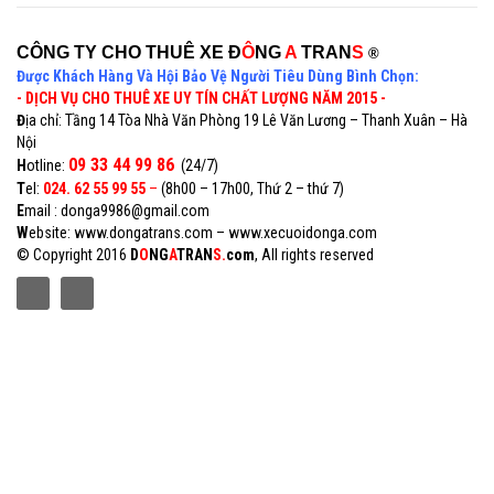
CÔNG TY CHO THUÊ XE Đ
Ô
NG
A
TRAN
S
®
Được Khách Hàng Và Hội Bảo Vệ Người Tiêu Dùng Bình Chọn:
- DỊCH VỤ CHO THUÊ XE UY TÍN CHẤT LƯỢNG NĂM 2015 -
Đ
ịa chỉ: Tầng 14 Tòa Nhà Văn Phòng 19 Lê Văn Lương – Thanh Xuân – Hà
Nội
09 33 44 99 86
H
otline:
(24/7)
T
el:
024. 62 55 99 55
–
(8h00 – 17h00, Thứ 2 – thứ 7)
E
mail : donga9986@gmail.com
W
ebsite:
www.dongatrans.com
–
www.xecuoidonga.com
© Copyright 2016
D
O
NG
A
TRAN
S.
com
, All rights reserved