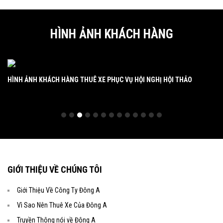
HÌNH ẢNH KHÁCH HÀNG
ẨM
HÌNH ẢNH KHÁCH HÀNG THUÊ XE PHỤC VỤ HỘI NGHỊ HỘI THẢO
HÌ
GIỚI THIỆU VỀ CHÚNG TÔI
Giới Thiệu Về Công Ty Đông A
Vì Sao Nên Thuê Xe Của Đông A
Truyền Thông nói về Đông A