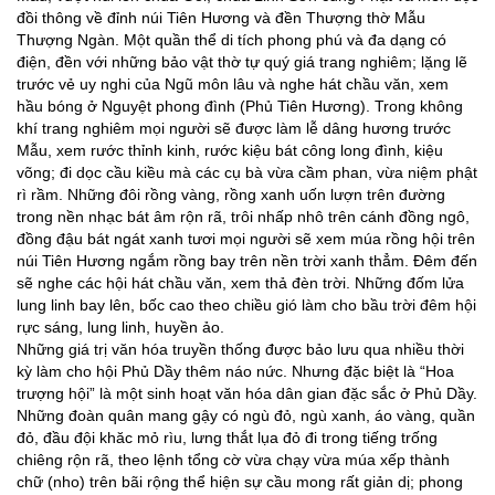
đồi thông về đỉnh núi Tiên Hương và đền Thượng thờ Mẫu
Thượng Ngàn. Một quần thể di tích phong phú và đa dạng có
điện, đền với những bảo vật thờ tự quý giá trang nghiêm; lặng lẽ
trước vẻ uy nghi của Ngũ môn lâu và nghe hát chầu văn, xem
hầu bóng ở Nguyệt phong đình (Phủ Tiên Hương). Trong không
khí trang nghiêm mọi người sẽ được làm lễ dâng hương trước
Mẫu, xem rước thỉnh kinh, rước kiệu bát công long đình, kiệu
võng; đi dọc cầu kiều mà các cụ bà vừa cầm phan, vừa niệm phật
rì rầm. Những đôi rồng vàng, rồng xanh uốn lượn trên đường
trong nền nhạc bát âm rộn rã, trôi nhấp nhô trên cánh đồng ngô,
đồng đậu bát ngát xanh tươi mọi người sẽ xem múa rồng hội trên
núi Tiên Hương ngắm rồng bay trên nền trời xanh thẳm. Đêm đến
sẽ nghe các hội hát chầu văn, xem thả đèn trời. Những đốm lửa
lung linh bay lên, bốc cao theo chiều gió làm cho bầu trời đêm hội
rực sáng, lung linh, huyền ảo.
Những giá trị văn hóa truyền thống được bảo lưu qua nhiều thời
kỳ làm cho hội Phủ Dầy thêm náo nức. Nhưng đặc biệt là “Hoa
trượng hội” là một sinh hoạt văn hóa dân gian đặc sắc ở Phủ Dầy.
Những đoàn quân mang gậy có ngù đỏ, ngù xanh, áo vàng, quần
đỏ, đầu đội khăc mỏ rìu, lưng thắt lụa đỏ đi trong tiếng trống
chiêng rộn rã, theo lệnh tổng cờ vừa chạy vừa múa xếp thành
chữ (nho) trên bãi rộng thể hiện sự cầu mong rất giản dị; phong