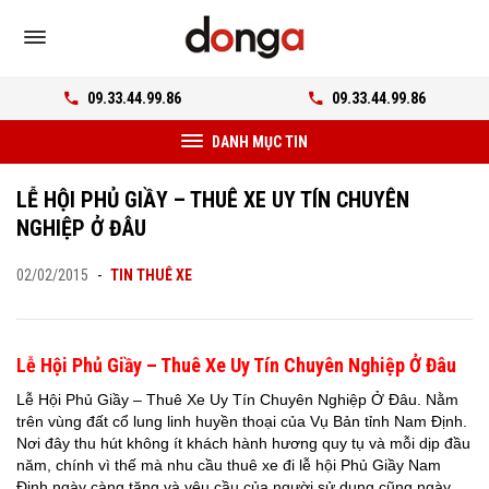
09.33.44.99.86
09.33.44.99.86
DANH MỤC TIN
LỄ HỘI PHỦ GIẦY – THUÊ XE UY TÍN CHUYÊN
NGHIỆP Ở ĐÂU
02/02/2015
-
TIN THUÊ XE
Lễ Hội Phủ Giầy – Thuê Xe Uy Tín Chuyên Nghiệp Ở Đâu
Lễ Hội Phủ Giầy – Thuê Xe Uy Tín Chuyên Nghiệp Ở Đâu. Nằm
trên vùng đất cổ lung linh huyền thoại của Vụ Bản tỉnh Nam Định.
Nơi đây thu hút không ít khách hành hương quy tụ và mỗi dịp đầu
năm, chính vì thế mà nhu cầu thuê xe đi lễ hội Phủ Giầy Nam
Định ngày càng tăng và yêu cầu của người sử dụng cũng ngày